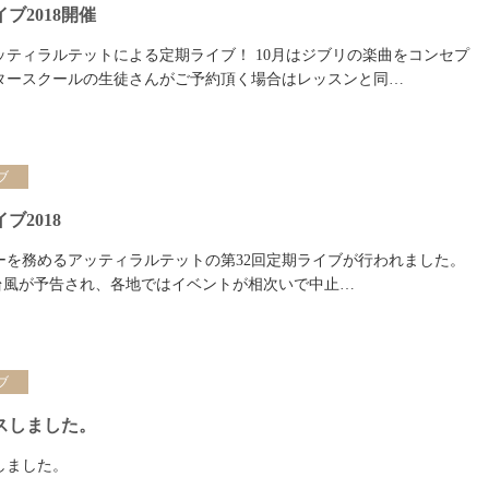
ブ2018開催
ッティラルテットによる定期ライブ！ 10月はジブリの楽曲をコンセプ
タースクールの生徒さんがご予約頂く場合はレッスンと同…
ブ
ブ2018
ーを務めるアッティラルテットの第32回定期ライブが行われました。
激しい台風が予告され、各地ではイベントが相次いで中止…
ブ
スしました。
しました。