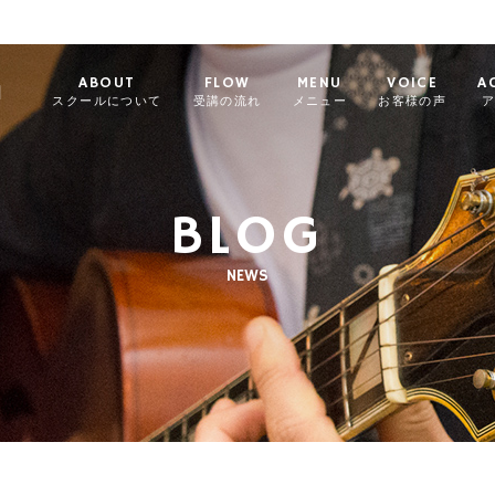
ABOUT
FLOW
MENU
VOICE
A
l
スクールについて
受講の流れ
メニュー
お客様の声
BLOG
NEWS