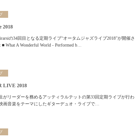
ブ
e 2018
feAttirarsiの34回目となる定期ライブ“オータムジャズライブ2018”が開催さ
What A Wonderful World - Performed b…
ブ
 LIVE 2018
、都丸先生がリーダーを務めるアッティラルテットの第33回定期ライブが行わ
リ映画音楽をテーマにしたギターデュオ・ライブで…
ブ