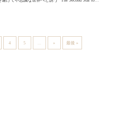
て不思議な世界へと誘う "The Second Star to…
...
4
5
»
最後 »