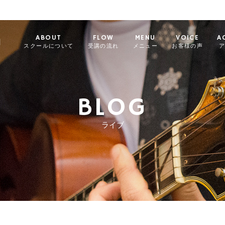
ABOUT
FLOW
MENU
VOICE
A
l
スクールについて
受講の流れ
メニュー
お客様の声
BLOG
ライブ