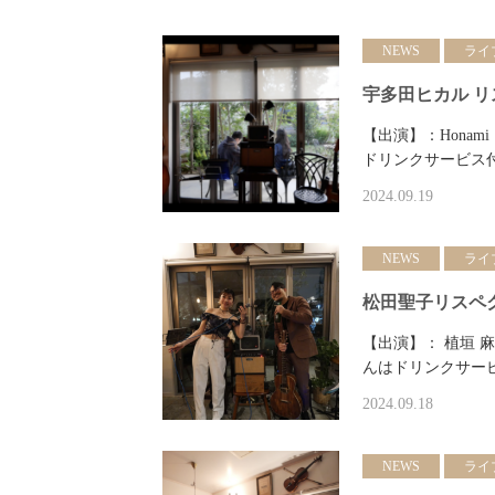
NEWS
ライ
宇多田ヒカル リス
【出演】：Honami
ドリンクサービス
2024.09.19
NEWS
ライ
松田聖子リスペク
【出演】： 植垣 麻衣子
んはドリンクサー
2024.09.18
NEWS
ライ