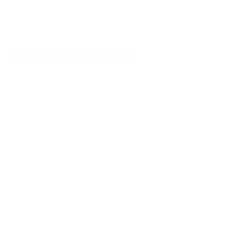
ライブ
NEW ARTICLE
2024.09.19
宇多田ヒカル リスペクトLIVE 2024
2024.09.18
松田聖子リスペクト・ライブ 2024
2024.09.13
Christmas Live 2023
ARCHIVE