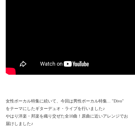
女性ボーカル特集に続いて、今回は男性ボーカル特集... "Divo"
をテーマにしたギターデュオ・ライブを行いました♪
やはり洋楽・邦楽を織り交ぜた全10曲！原曲に近いアレンジでお
届けしました♪