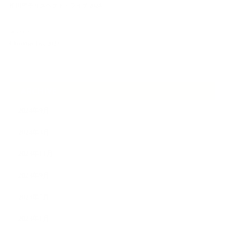
松田聖子リスペクト・ライブ 2024
2024.09.13
Christmas Live 2023
ARCHIVE
2024年9月
2024年3月
2023年11月
2023年9月
2023年7月
2023年1月