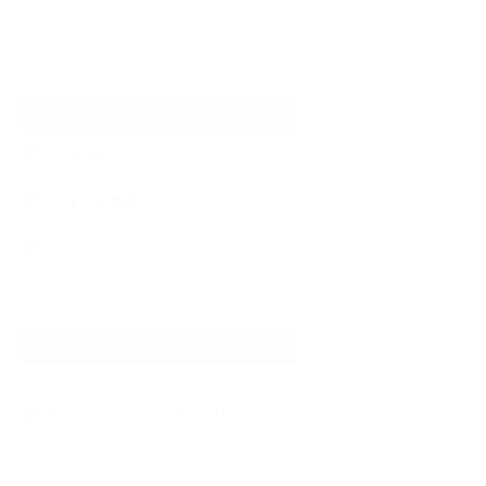
CATEGORY
NEWS
ギター教室
ライブ
NEW ARTICLE
2024.09.19
宇多田ヒカル リスペクトLIVE 2024
2024.09.18