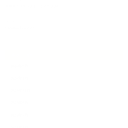
2024.09.18
松田聖子リスペクト・ライブ 2024
2024.09.13
Christmas Live 2023
ARCHIVE
2024年9月
2024年3月
2023年11月
2023年9月
2023年7月
2023年1月