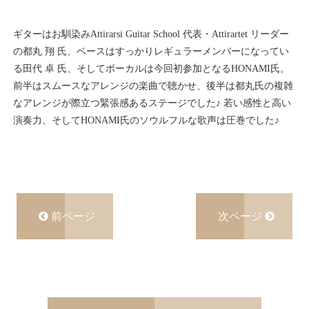
ギターはお馴染みAttirarsi Guitar School 代表・Attirartet リーダー
の都丸 翔 氏、ベースはすっかりレギュラーメンバーになってい
る田代 卓 氏、そしてボーカルは今回初参加となるHONAMI氏。
前半はスムースなアレンジの楽曲で聴かせ、後半は都丸氏の複雑
なアレンジが際立つ緊張感あるステージでした♪ 若い感性と高い
演奏力、そしてHONAMI氏のソウルフルな歌声は圧巻でした♪
前ページ
次ページ