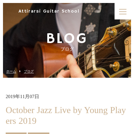
Attirarsi Guitar School
BLOG
ブログ
ホーム
ブログ
2019年11月07日
October Jazz Live by Young Play
ers 2019