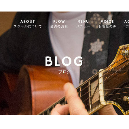
ABOUT
FLOW
MENU
VOICE
A
l
スクールについて
受講の流れ
メニュー
お客様の声
BLOG
ブログ